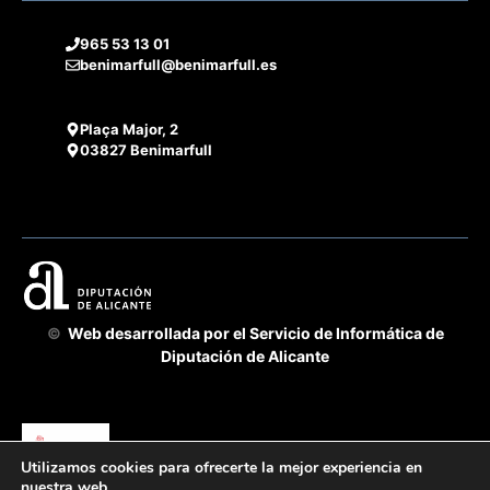
965 53 13 01
benimarfull@benimarfull.es
Plaça Major, 2
03827 Benimarfull
©
Web desarrollada por el Servicio de Informática de
Diputación de Alicante
Utilizamos cookies para ofrecerte la mejor experiencia en
Acuerdo Cooperación 2025 GVA-Diputación Alicante -
nuestra web.