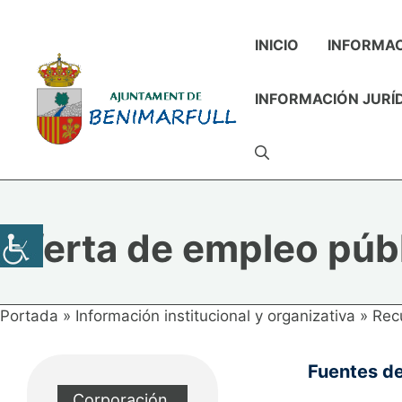
Saltar
al
INICIO
INFORMAC
contenido
INFORMACIÓN JURÍ
Oferta de empleo púb
Portada
»
Información institucional y organizativa
»
Rec
Fuentes de
Corporación