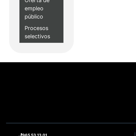
Oferta de
empleo
público
Procesos
selectivos
965 53 13 01