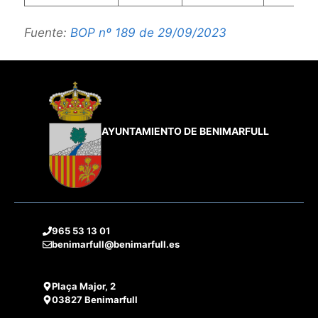
Fuente:
BOP nº 189 de 29/09/2023
AYUNTAMIENTO DE BENIMARFULL
965 53 13 01
benimarfull@benimarfull.es
Plaça Major, 2
03827 Benimarfull