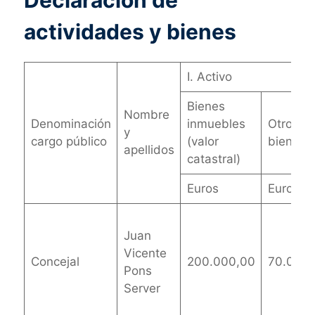
actividades y bienes
I. Activo
Bienes
Nombre
Denominación
inmuebles
Otros
y
cargo público
(valor
bienes
apellidos
catastral)
Euros
Euros
Juan
Vicente
Concejal
200.000,00
70.000,
Pons
Server