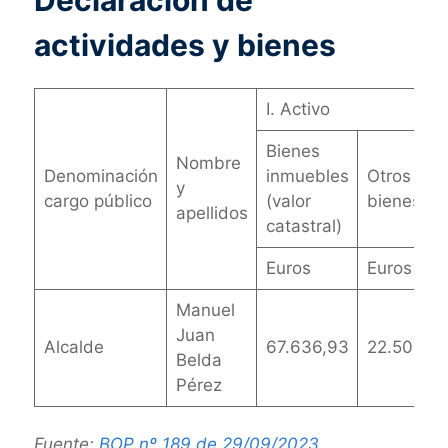
actividades y bienes
I. Activo
Bienes
Nombre
Denominación
inmuebles
Otros
y
cargo público
(valor
bienes
apellidos
catastral)
Euros
Euros
Manuel
Juan
Alcalde
67.636,93
22.500
Belda
Pérez
Fuente:
BOP nº 189 de 29/09/2023