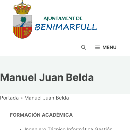
Saltar
al
contenido
MENU
Manuel Juan Belda
Portada
»
Manuel Juan Belda
FORMACIÓN ACADÉMICA
Ingeniero Técnico Informática Gestión